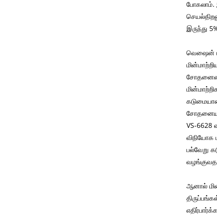
போகலாம். 
செயல்திறனு
இருந்து 5
வெஷைன் ம
மின்மாற்ற
சோதனையைச் 
மின்மாற்
கடுமையான 
சோதனையாள
VS-6628 வ
விநியோக ம
பல்வேறு க
வழங்குவதற
ஆனால் மின்
திருப்பங்க
எதிர்பார்