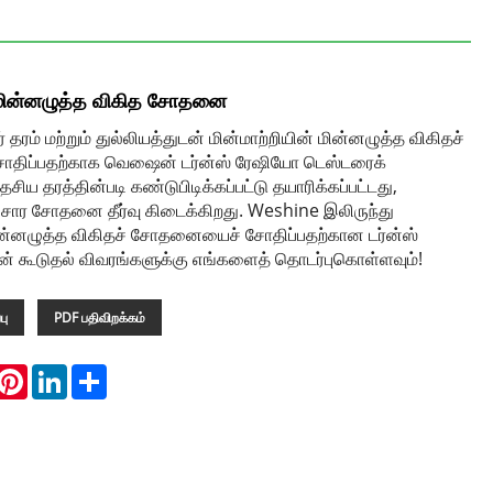
் மின்னழுத்த விகித சோதனை
் தரம் மற்றும் துல்லியத்துடன் மின்மாற்றியின் மின்னழுத்த விகிதச்
ிப்பதற்காக வெஷைன் டர்ன்ஸ் ரேஷியோ டெஸ்டரைக்
ேசிய தரத்தின்படி கண்டுபிடிக்கப்பட்டு தயாரிக்கப்பட்டது,
சார சோதனை தீர்வு கிடைக்கிறது. Weshine இலிருந்து
மின்னழுத்த விகிதச் சோதனையைச் சோதிப்பதற்கான டர்ன்ஸ்
் கூடுதல் விவரங்களுக்கு எங்களைத் தொடர்புகொள்ளவும்!
பு
PDF பதிவிறக்கம்
hatsApp
Pinterest
LinkedIn
Share