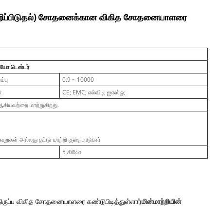
குறிப்பிடுதல்) சோதனைக்கான விகித சோதனையாளரை
ியோ டெஸ்டர்
்பு
0.9 ~ 10000
்
CE; EMC; எல்விடி; ஐஎஸ்ஓ;
ஆகியவற்றை மாற்றுகிறது.
 தவறுகள் அல்லது தட்டு-மாற்றி குறைபாடுகள்
5 கிலோ
ருப்ப விகித சோதனையாளரை கண்டுபிடித்துள்ளார்
மின்மாற்றியின்