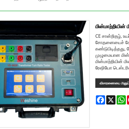
மின்மாற்றியின
CE சான்றிதழ், உயர
சோதனையைச் சோத
கண்டுபிடித்தது, த
முழுமையான மின்
மின்மாற்றியின் 
ரேஷியோ டெஸ்டரின
விசாரணையை அனுப்
Facebook
X
W