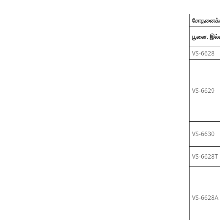
சோதனைக்கா
பூனை. இல
VS-6628
VS-6629
VS-6630
VS-6628T
VS-6628A