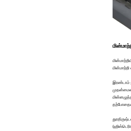
மின்மா
மின்மாற்ற
மின்மாற்ற
இரண்டாம் 
முதன்மையை
மின்னழுத்த
தற்போதைய 
துரதிருஷ்
(ஹிஸ்டெரிச