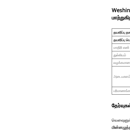
Weshin
மாற்றுகி
தயாரிப்பு த
தயாரிப்பு பெ
மாதிரி எண்
துல்லியம்
வழக்கமான 
அடையாளம்
பரிமாணங்க
தேர்வுகள
வெஷைனுக்க
மின்னழுத