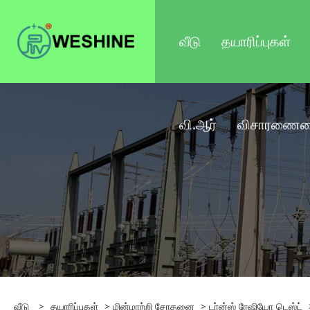
வீடு
தயாரிப்புகள்
வி.ஆர்
விசாரணையை
வீடு
>
தயாரிப்புகள்
>
மின்மாற்றி சோதனை
>
டர்ன்ஸ் ரேஷியோ டெஸ்ட்