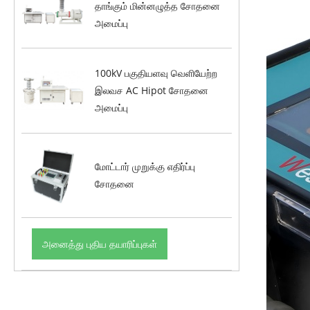
தாங்கும் மின்னழுத்த சோதனை
அமைப்பு
100kV பகுதியளவு வெளியேற்ற
இலவச AC Hipot சோதனை
அமைப்பு
மோட்டார் முறுக்கு எதிர்ப்பு
சோதனை
அனைத்து புதிய தயாரிப்புகள்