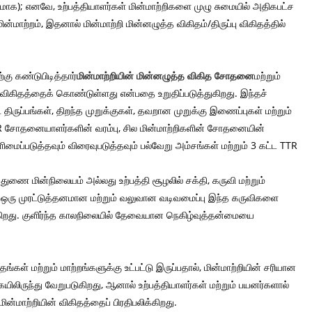
ணமாக); எனவே, உற்பத்தியாளர்கள் மின்மாற்றிகளை முழு சுமையில் அதிகபட்ச
மாற்றம், இதனால் மின்மாற்றி மின்னழுத்த விகிதம்/திருப்பு விகிதத்தில்
 கண்டுபிடித்தார்
மின்மாற்றியின் மின்னழுத்த விகித சோதனை
மற்றும்
ன விகிதத்தைக் கொண்டுள்ளது என்பதை உறுதிப்படுத்துகிறது. இந்தச்
திருப்பங்கள், திறந்த முறுக்குகள், தவறான முறுக்கு இணைப்புகள் மற்றும்
R சோதனையாளர்களின் வரம்பு, சில மின்மாற்றிகளின் சோதனையின்
டுத்தவும் விரைவுபடுத்தவும் பல்வேறு அம்சங்கள் மற்றும் 3 கட்ட TTR
ுணை மின்நிலையம் அல்லது உற்பத்தி சூழலில் சக்தி, கருவி மற்றும்
. ஒரு முரட்டுத்தனமான மற்றும் வலுவான வடிவமைப்பு இந்த கருவிகளை
ிறது. குளிர்ந்த காலநிலையில் தேவையான நெகிழ்வுத்தன்மையை
்கள் மற்றும் மாற்றங்களுக்கு உட்பட்டு இருப்பதால், மின்மாற்றியின் சரியான
கையிலிருந்து வேறுபடுகிறது, ஆனால் உற்பத்தியாளர்கள் மற்றும் பயனர்களால்
ன்மாற்றியின் விகிதத்தைப் பிரதிபலிக்கிறது.