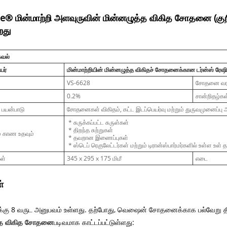
e® மின்மாற்றி அளவுருவின் மின்னழுத்த விகித சோதனை (
றது
கவல்
யர்
மின்மாற்றியின் மின்னழுத்த விகிதச் சோதனைக்கான டர்ன்ஸ் ரேஷ
VS-6628
சோதனை வரம
0.2%
சான்றிதழ்கள
பயன்பாடு
சோதனைகள் விகிதம், கட்ட இடப்பெயர்வு மற்றும் துருவமுனைப்பு 
* சுருக்கப்பட்ட சுருள்கள்
* திறந்த சுற்றுகள்
 காண உதவும்
* தவறான இணைப்புகள்
* ஸ்டெப் ரெகுலேட்டர்கள் மற்றும் டிரான்ஸ்பார்மர்களில் உள்ள உள்
ள்
345 x 295 x 175 மிமீ
எடை
்
ு 8 வருட அனுபவம் உள்ளது. தற்போது, ​​வெஷைன் சோதனைக்காக பல்வேறு தி
்த விகித சோதனை
படிவமாக காட்டப்பட்டுள்ளது: