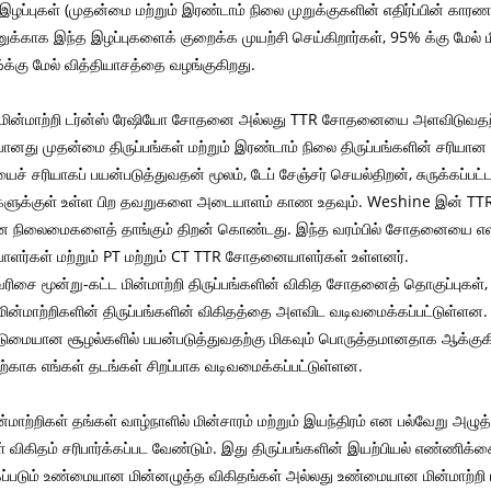
இழப்புகள் (முதன்மை மற்றும் இரண்டாம் நிலை முறுக்குகளின் எதிர்ப்பின் கார
க்காக இந்த இழப்புகளைக் குறைக்க முயற்சி செய்கிறார்கள், 95% க்கு மேல் மின்
%க்கு மேல் வித்தியாசத்தை வழங்குகிறது.
ின்மாற்றி டர்ன்ஸ் ரேஷியோ சோதனை அல்லது TTR சோதனையை அளவிடுவதற்கு
ியானது முதன்மை திருப்பங்கள் மற்றும் இரண்டாம் நிலை திருப்பங்களின் சரியா
சரியாகப் பயன்படுத்துவதன் மூலம், டேப் சேஞ்சர் செயல்திறன், சுருக்கப்பட்ட 
றிகளுக்குள் உள்ள பிற தவறுகளை அடையாளம் காண உதவும். Weshine இன் TT
நிலைமைகளைத் தாங்கும் திறன் கொண்டது. இந்த வரம்பில் சோதனையை எளிமைப்ப
ர்கள் மற்றும் PT மற்றும் CT TTR சோதனையாளர்கள் உள்ளனர்.
ரிசை மூன்று-கட்ட மின்மாற்றி திருப்பங்களின் விகித சோதனைத் தொகுப்புகள், த
ின்மாற்றிகளின் திருப்பங்களின் விகிதத்தை அளவிட வடிவமைக்கப்பட்டுள்ளன
டுமையான சூழல்களில் பயன்படுத்துவதற்கு மிகவும் பொருத்தமானதாக ஆக்குக
்காக எங்கள் தடங்கள் சிறப்பாக வடிவமைக்கப்பட்டுள்ளன.
மாற்றிகள் தங்கள் வாழ்நாளில் மின்சாரம் மற்றும் இயந்திரம் என பல்வேறு அழுத்தங
ள் விகிதம் சரிபார்க்கப்பட வேண்டும். இது திருப்பங்களின் இயற்பியல் எண்ணிக்
க்கப்படும் உண்மையான மின்னழுத்த விகிதங்கள் அல்லது உண்மையான மின்மாற்றி மி